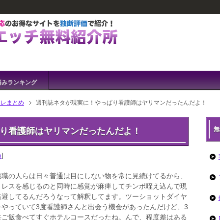
済みランキング
フレまとめ
週刊誌ネタが現実に！やっぱり看護師はヤリマンだったんだよ！
無
り看護師はヤリマンだったんだよ！
め
]
護職の人らは日々普通は目にしない物を常に見続けてるから、
トレスを感じるのと同時に感覚が麻痺してチンポ咥え込んで現
逃避してるんだろうなって解釈してます。ツーショットダイヤ
をやっていて3度看護師さんと出会う機会があったんだけど、3
共ご飯食べてすぐホテルコースだったね。んで、程度差はある