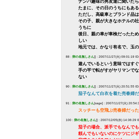
ナンパ趣味の男友達に聞いたら
たまに、その日のうちにもある
ただし、高級車とブランド品は
その子、親が大きなホテルの社
うちに
後日、親の車が車検だったため
しい
地元では、かなり有名で、玉の
88 :
卵の名無しさん
[] : 2007/11/27(火) 09:01:19 
遊んでいるという意味ではすぐ
手の平で転がすがヤリマンでな
ない
90 :
卵の名無しさん
[] : 2007/11/27(火) 20:51:55 I
茄子なんて白衣を着た売春婦だ
91 :
卵の名無しさん
[sage] : 2007/11/27(火) 20:54
スッチーも空飛ぶ売春婦だった
100 :
卵の名無しさん
[] : 2007/12/05(水) 14:36:29 
茄子の場合、派手でもなんでも
頼んでもいないのにケツにジギ