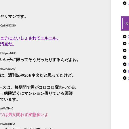
ヤリマンです。
カ
D:Cp8Hi5XS0
ェチによいしょされてユルユル。
汚点だ。
ID:DRfpezNUO
いい子に限ってそうだったりするんだよね。
D:6C3AszLv0
は、週刊誌や2chネタだと思ってたけど、
ースは、短期間で男がコロコロ変わってる。
→病院近くにマンション借りている医師
ています。
:/tWeTI+t0
ツは男女問わず変態多いよ
D:Rlv/m4qdO