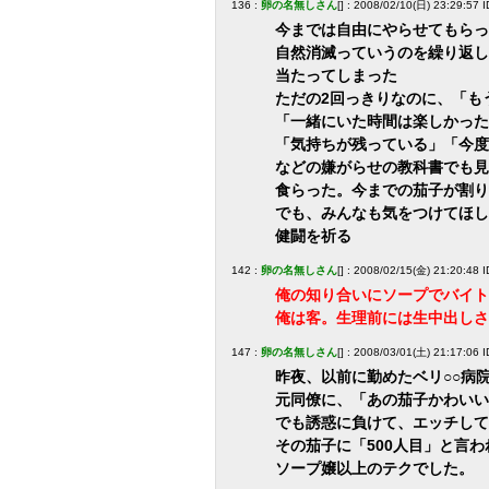
136 :
卵の名無しさん
[] : 2008/02/10(日) 23:29:5
今までは自由にやらせてもらっ
自然消滅っていうのを繰り返し
当たってしまった
ただの2回っきりなのに、「も
「一緒にいた時間は楽しかった
「気持ちが残っている」「今度
などの嫌がらせの教科書でも見
食らった。今までの茄子が割り
でも、みんなも気をつけてほし
健闘を祈る
142 :
卵の名無しさん
[] : 2008/02/15(金) 21:20:48
俺の知り合いにソープでバイト
俺は客。生理前には生中出しさ
147 :
卵の名無しさん
[] : 2008/03/01(土) 21:17:06 
昨夜、以前に勤めたベリ○○病
元同僚に、「あの茄子かわいい
でも誘惑に負けて、エッチして
その茄子に「500人目」と言
ソープ嬢以上のテクでした。