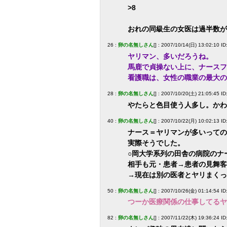
>8
おれの同級生の女医は過半数が
26 :
卵の名無しさん
[] : 2007/10/14(日) 13:02:10 I
ヤリマン、多いだろうね。
馬鹿で貞操ない上に、ナースフ
看護職は、女性の職業の最大の
28 :
卵の名無しさん
[] : 2007/10/20(土) 21:05:45 
やたらと色目使う人多し。かわ
40 :
卵の名無しさん
[] : 2007/10/22(月) 10:02:13 I
ナース＝ヤリマンが多いっての
実際そうでした。
○岡大学系列の田舎の病院のナ
相手も元・患者→患者の見舞客
→現在は別の医者とヤリまくっ
50 :
卵の名無しさん
[] : 2007/10/26(金) 01:14:54 ID
つーか医療関係の仕事してるヤ
82 :
卵の名無しさん
[] : 2007/11/22(木) 19:36:24 I