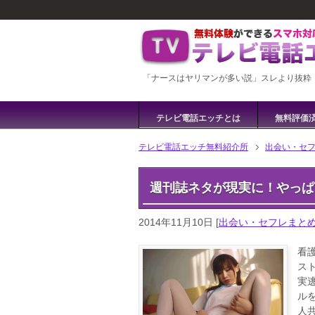
「ナースはヤリマンが多い説」スレより抜粋
テレビ電話エッチとは
無料評価
テレビ電話エッチ無料紹介所
出会い・セ
週刊誌ネタが現実に！やっぱ
2014年11月10日
[
出会い・セフレまと
看
ス
実
ル
人