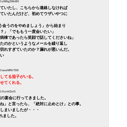
7 ID:zW9g3WnB0
ていたし、こちらから連絡しなければ
ていたんだけど、初めてウザいやつに
う会うのをやめましょう」から始まり
？」「でももう一度会いたい」
病棟であったら笑顔で話してくださいね」
たのかというようなメールを繰り返し
切れすぎていたのか？漏れが悪いんだ。
い
 ID:wueMRnTD0
してる茄子がいる。
せてくれる。
ID:XcnI4Ze/0
院の宴会に行ってきました。
ね」と言ったら、「絶対に止めとけ」との事。
しまいましたが・・・
われました。