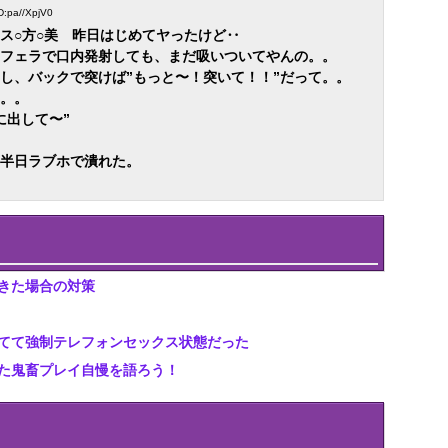
ID:pa//XpjV0
ス○方○美 昨日はじめてヤったけど‥
フェラで口内発射しても、まだ吸いついてやんの。。
し、バックで突けば”もっと〜！突いて！！”だって。。
。。
に出して〜”
半日ラブホで潰れた。
きた場合の対策
てて強制テレフォンセックス状態だった
た鬼畜プレイ自慢を語ろう！