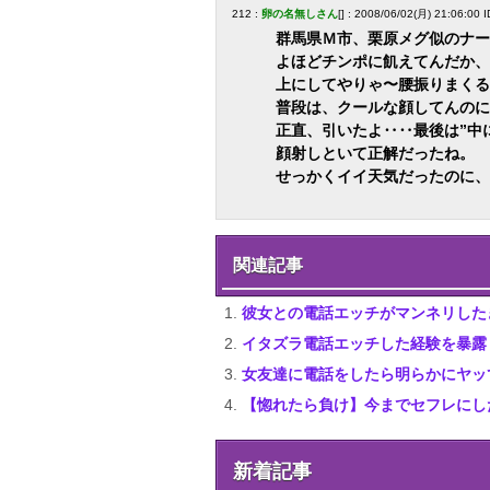
212 :
卵の名無しさん
[] : 2008/06/02(月) 21:06:00 
群馬県Ｍ市、栗原メグ似のナー
よほどチンポに飢えてんだか、
上にしてやりゃ〜腰振りまくる
普段は、クールな顔してんのに
正直、引いたよ‥‥最後は”中
顔射しといて正解だったね。
せっかくイイ天気だったのに、
関連記事
彼女との電話エッチがマンネリした
イタズラ電話エッチした経験を暴露
女友達に電話をしたら明らかにヤッ
【惚れたら負け】今までセフレにし
新着記事