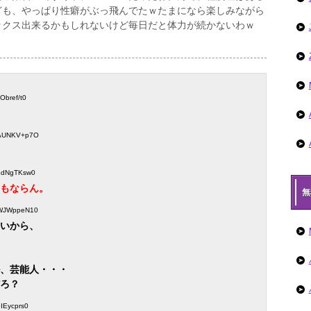
ども、やっぱり性癖がぶっ飛んでたｗたまになら楽しみながら
ックス出来るかもしれないけど毎日だと体力が続かないわｗ
cObref/t0
D:AUNKV+p7O
D:4dNgTKsw0
もならん。
無
D:WJWppeN10
いから、
、芸能人・・・
ろ？
8IEycprs0