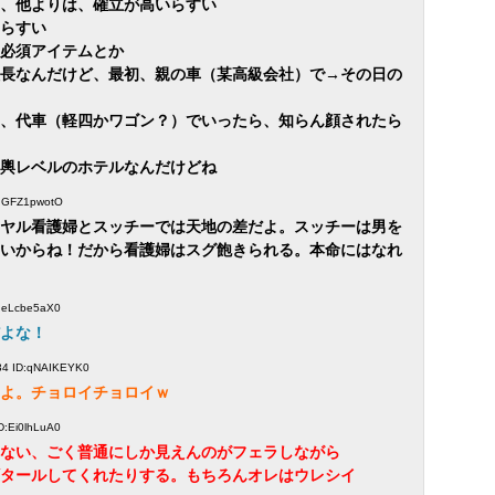
、他よりは、確立が高いらすい
らすい
必須アイテムとか
長なんだけど、最初、親の車（某高級会社）で→その日の
、代車（軽四かワゴン？）でいったら、知らん顔されたら
輿レベルのホテルなんだけどね
ID:GFZ1pwotO
ヤル看護婦とスッチーでは天地の差だよ。スッチーは男を
いからね！だから看護婦はスグ飽きられる。本命にはなれ
D:eLcbe5aX0
よな！
:34 ID:qNAIKEYK0
よ。チョロイチョロイｗ
ID:Ei0lhLuA0
ない、ごく普通にしか見えんのがフェラしながら
タールしてくれたりする。もちろんオレはウレシイ