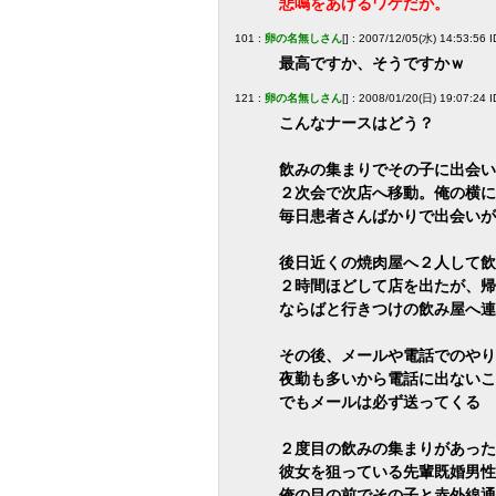
悲鳴をあげるワケだが。
101 :
卵の名無しさん
[] : 2007/12/05(水) 14:53:56
最高ですか、そうですかｗ
121 :
卵の名無しさん
[] : 2008/01/20(日) 19:07:24 
こんなナースはどう？
飲みの集まりでその子に出会い
２次会で次店へ移動。俺の横に
毎日患者さんばかりで出会いが
後日近くの焼肉屋へ２人して飲
２時間ほどして店を出たが、帰
ならばと行きつけの飲み屋へ連
その後、メールや電話でのやり
夜勤も多いから電話に出ないこ
でもメールは必ず送ってくる
２度目の飲みの集まりがあった
彼女を狙っている先輩既婚男性
俺の目の前でその子と赤外線通