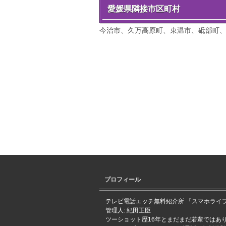
愛媛県隣接市区町村
今治市、久万高原町、東温市、砥部町
プロフィール
テレビ電話エッチ無料紹介所 『スマホライブ
管理人: 紀田正臣
ツーショット歴16年とまだまだ若輩ではあ