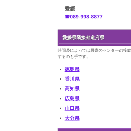
愛媛
☎089-998-8877
愛媛県隣接都道府県
時間帯によっては最寄のセンターの接
するのも手です。
徳島県
香川県
高知県
広島県
山口県
大分県