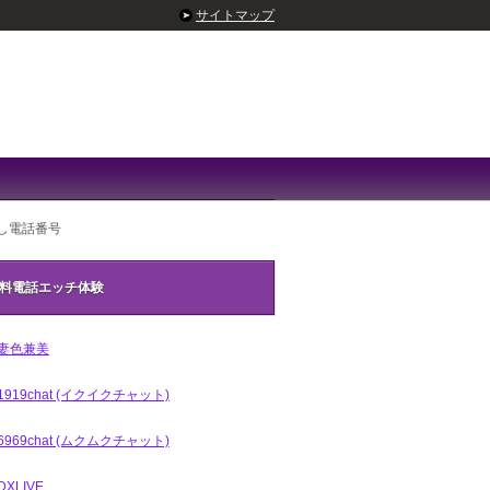
サイトマップ
試し電話番号
料電話エッチ体験
妻色兼美
1919chat (イクイクチャット)
6969chat (ムクムクチャット)
DXLIVE