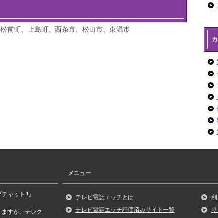
、松前町、上島町、西条市、松山市、東温市
カ
メニュー
チャット!!』
テレビ電話エッチとは
利
テレビ電話エッチ評価済みサイト一覧
サ
りますが、テレク