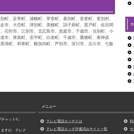
津別町、足寄町、浦幌町、芽室町、幕別町、音更町、更別村、
カ
網走市、大空町、津別町、美幌町、訓子府町、置戸町、佐呂間
町、石狩市、江別市、北広島市、恵庭市、千歳市、当別町、小
伊達市、厚真町、安平町、白老町、千歳市、鷹栖町、東神楽
、美瑛町、和寒町、幌加内町、芦別市、深川市、北斗市、七飯
メニュー
チャット!!』
テレビ電話エッチとは
利
テレビ電話エッチ評価済みサイト一覧
サ
りますが、テレク