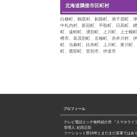
北海道隣接市区町村
白糠町、鶴居村、釧路町、弟子屈町、
中札内村、新冠町、平取町、日高町、
町、遠軽町、湧別町、上川町、上士幌
樽市、喜茂別町、京極町、赤井川村、
町、当麻町、比布町、上川町、東川町
町、鹿部町、登別市、伊達市
プロフィール
テレビ電話エッチ無料紹介所 『スマホライブ
管理人: 紀田正臣
ツーショット歴16年とまだまだ若輩ではあ